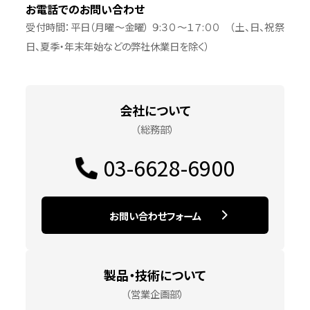
お電話でのお問い合わせ
お問い合わせ
受付時間：平日（月曜～金曜） ９:３０～１７:００ （土、日、祝祭
日、夏季・年末年始などの弊社休業日を除く）
会社について
（総務部）
03-6628-6900
お問い合わせフォーム
製品・技術について
（営業企画部）