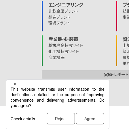
エンジニアリング
プ
非鉄金属プラント
技
製造プラント
事
環境プラント
産業機械・装置
資
粉末冶金特設サイト
土
化工機特設サイト
資
産業機器
環
地
実績・レポート