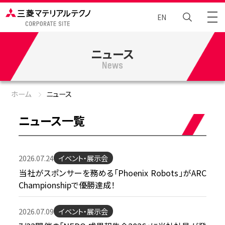
EN
ニュース
トータルエンジニアリング
Brand Story
ホーム
ニュース
ニュース
ニュース一覧
企業情報
2026.07.24
イベント・展示会
当社がスポンサーを務める「Phoenix Robots」がARC
サステナビリティ
Championshipで優勝達成！
採⽤情報
2026.07.09
イベント・展示会