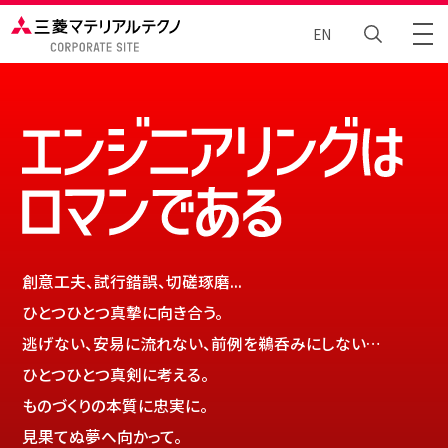
EN
トータルエンジニアリング
Brand Story
ニュース
創意工夫、試行錯誤、切磋琢磨...
企業情報
ひとつひとつ真摯に向き合う。
逃げない、安易に流れない、前例を鵜呑みにしない…
サステナビリティ
ひとつひとつ真剣に考える。
採⽤情報
ものづくりの本質に忠実に。
見果てぬ夢へ向かって。