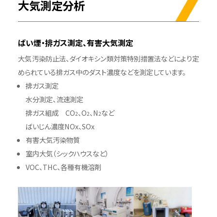
大気測定分析
ばい煙・排ガス測定、有害大気測定
大気汚染防止法、ダイオキシン類対策特別措置法などにより定
められている排ガス中のダスト濃度などを測定しています。
排ガス測定
水分測定、流速測定
排ガス組成 CO
、O
、N
など
2
2
2
ばいじん濃度NOx、SOx
有害大気汚染物質
室内大気（シックハウスなど）
VOC、THC、各種有機溶剤