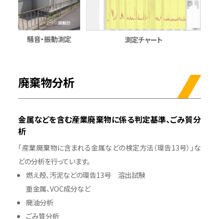
騒音・振動測定
測定チャート
廃棄物分析
金属などを含む産業廃棄物に係る判定基準、ごみ質分
析
「産業廃棄物に含まれる金属などの検定方法（環告13号）」な
どの分析を行っています。
燃え殻、汚泥などの環告13号 溶出試験
重金属、VOC成分など
廃油分析
ごみ質分析