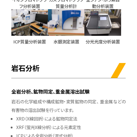
フ分析装置
質量分析計
動分析装置
ICP質量分析装置
水銀測定装置
分光光度分析装置
岩石分析
全岩分析、鉱物同定、重金属溶出試験
岩石の化学組成や構成鉱物・変質鉱物の同定、 重金属などの
有害物の溶出試験を行っています。
XRD（X線回折）による鉱物同定法
XRF（蛍光X線分析）による元素定性
ICPによる全岩分析（湿式分析）