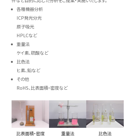
件など目的に応じた分析をご提案・実施いたします。
各種機器分析
ICP発光分光
原子吸光
HPLCなど
重量法
ケイ素、硫酸など
比色法
ヒ素、鉛など
その他
RoHS、比表面積・密度など
比表面積・密度
重量法
比色法