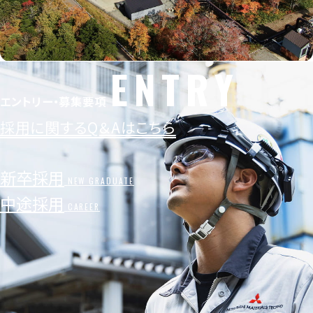
ENTRY
写真提供：安比地熱株式会社
エントリー・募集要項
採用に関するQ＆Aはこちら
新卒採用
NEW GRADUATE
中途採用
CAREER
メッセージ
コンセプトメッセージ
トップメッセージ