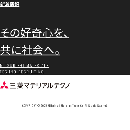
新着情報
その好奇心を、
共に社会へ。
MITSUBISHI MATERIALS
TECHNO RECRUITING
COPYRIGHT © 2025 Mitsubishi Materials Techno Co. All Rights Reserved.