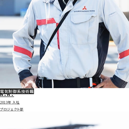
電気制御系技術職
K.K.
2013年 入社
プロジェクト部