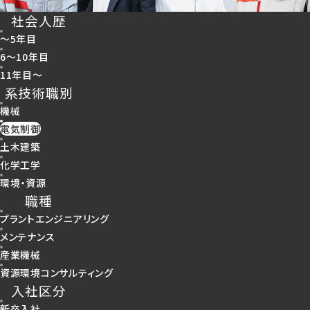
社会人歴
～5年目
6〜10年目
11年目～
系技術職別
機械
電気制御
土木建築
化学工学
環境・資源
職種
プラントエンジニアリング
メンテナンス
産業機械
資源環境コンサルティング
入社区分
新卒入社