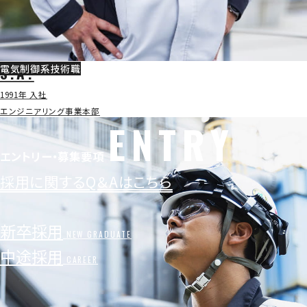
電気制御系技術職
S.A.
1991年 入社
エンジニアリング事業本部
ENTRY
エントリー・募集要項
採用に関するQ＆Aはこちら
新卒採用
NEW GRADUATE
中途採用
CAREER
メッセージ