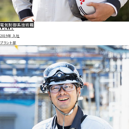
電気制御系技術職
T.H.
2019年 入社
プラント部