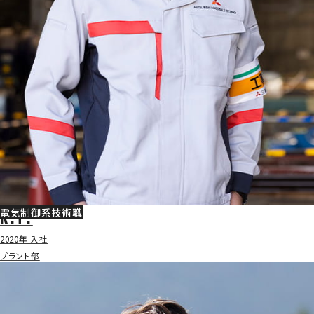
電気制御系技術職
K.T.
2020年 入社
プラント部