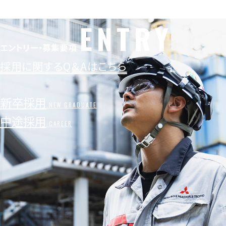
ENTRY
エントリー・募集要項
採用に関するQ＆Aはこちら
新卒採用
NEW GRADUATE
中途採用
CAREER
メッセージ
コンセプトメッセージ
トップメッセージ
事業紹介