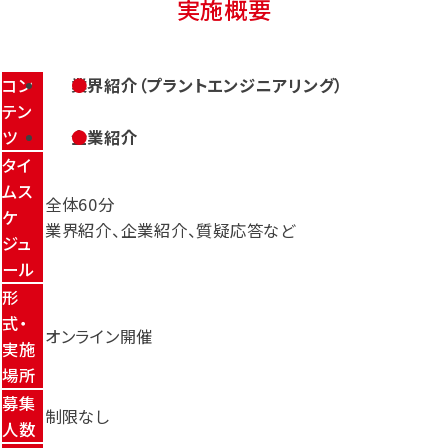
実施概要
コン
業界紹介（プラントエンジニアリング）
テン
ツ
企業紹介
タイ
ムス
全体60分
ケ
業界紹介、企業紹介、質疑応答など
ジュ
ール
形
式・
オンライン開催
実施
場所
募集
制限なし
人数