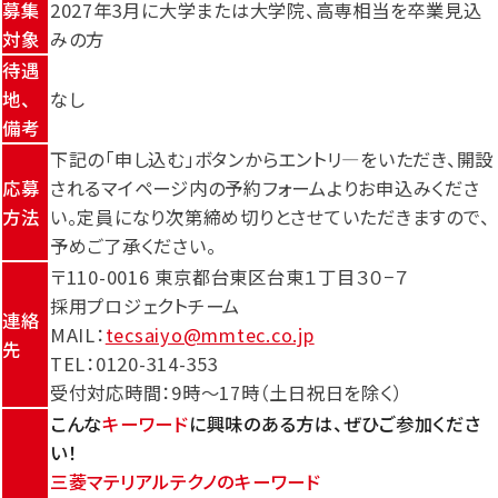
募集
2027年3月に大学または大学院、高専相当を卒業見込
対象
みの方
待遇
地、
なし
備考
下記の「申し込む」ボタンからエントリ―をいただき、開設
応募
されるマイページ内の予約フォームよりお申込みくださ
方法
い。定員になり次第締め切りとさせていただきますので、
予めご了承ください。
〒110-0016 東京都台東区台東１丁目３０−７
採用プロジェクトチーム
連絡
MAIL：
tecsaiyo@mmtec.co.jp
先
TEL：0120-314-353
受付対応時間：9時～17時（土日祝日を除く）
こんな
キーワード
に興味のある方は、ぜひご参加くださ
い！
三菱マテリアルテクノのキーワード