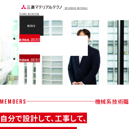
MITSUBISHI MATERIALS
TECHNO RECRUITING
MENU
ENTRY
新卒採用
ENTRY
中途採用
MEMBERS
機械系技術職
自分で設計して、工事して、