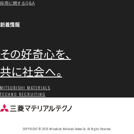
採用に関するQ&A
新着情報
その好奇心を、
共に社会へ。
MITSUBISHI MATERIALS
TECHNO RECRUITING
COPYRIGHT © 2025 Mitsubishi Materials Techno Co. All Rights Reserved.