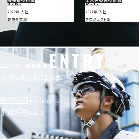
機械系技術職
土木建築系技術職
T.K.
O.Y.
2022年 入社
2021年 入社
装置事業部
プロジェクト部
ENTRY
エントリー・募集要項
採用に関するQ＆Aはこちら
新卒採用
NEW GRADUATE
中途採用
CAREER
メッセージ
コンセプトメッセージ