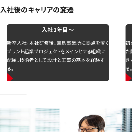
入社後のキャリアの変遷
入社1年目～
新卒入社。本社研修後、直島事業所に拠点を置く
初
プラント起業プロジェクトをメインとする組織に
た
配属。技術者として設計と工事の基本を経験す
き
る。
る